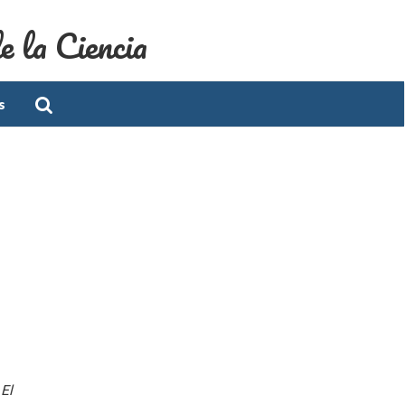
e la Ciencia
s
o
El